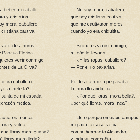
a beber mi caballo
— No soy mora, caballero,
ra y cristalina.
que soy cristiana cautiva,
y mora, caballero
que me cautivaron moros
cristiana cautiva.
cuando yo era chiquitita.
ivaron los moros
— Si querés venir conmigo,
e Pascua Florida.
a León te llevaría.
uieres venir conmigo
— ¿Y las ropas, caballero?
ontes de La Oliva?
— Por el río baxarían.
honra caballero
Por los campos que pasaba
yo la metería?
la mora llorando iba:
 punta de mi espada
— ¿Por qué lloras, mora bella?,
 corazón metida.
¿por qué lloras, mora linda?
r aquellos montes
— Lloro porque en estos campos
llora y sufría
mi padre a cazar venía
qué lloras mora guapa?
con mi hermanito Alejandro,
é lloras mora linda?
y toda su compañía.