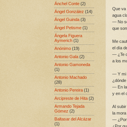
Ánchel Conte
(2)
Que va 
Ángel González
(14)
agua cla
Ángel Guinda
(3)
— No so
Ángel Petisme
(1)
que son 
Ángela Figuera
Aymerich
(1)
Me caut
el día d
Anónimo
(19)
— ¿Te q
Antonio Gala
(2)
a los m
Antonio Gamoneda
(1)
— Y mi 
Antonio Machado
¿dónde 
(28)
— En la
Antonio Pereira
(1)
y en el
Arcipreste de Hita
(2)
Armando Tejada
Al subi
Gómez
(2)
la mora 
Baltasar del Alcázar
— ¿Por 
(1)
¿Por qu