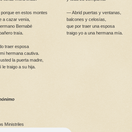
 porque en estos montes
— Abrid puertas y ventanas,
e a cazar venía,
balcones y celosías,
hermano Bernabé
que por traer una esposa
añero traía.
traigo yo a una hermana mía.
o traer esposa
a mi hermana cautiva.
usted la puerta madre,
 le traigo a su hija.
nónimo
os Ministriles