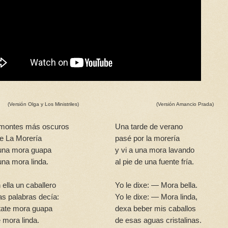
(Versión Olga y Los Ministriles)
(Versión Amancio Prada)
 montes más oscuros
Una tarde de verano
ne La Morería
pasé por la morería
una mora guapa
y vi a una mora lavando
una mora linda.
al pie de una fuente fría.
 ella un caballero
Yo le dixe: — Mora bella.
as palabras decía:
Yo le dixe: — Mora linda,
ate mora guapa
dexa beber mis caballos
 mora linda.
de esas aguas cristalinas.