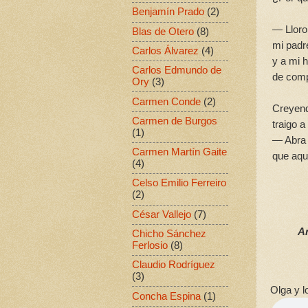
Benjamín Prado
(2)
— Lloro
Blas de Otero
(8)
mi padr
Carlos Álvarez
(4)
y a mi 
Carlos Edmundo de
de comp
Ory
(3)
Carmen Conde
(2)
Creyend
Carmen de Burgos
traigo 
(1)
— Abra 
Carmen Martín Gaite
que aquí
(4)
Celso Emilio Ferreiro
(2)
César Vallejo
(7)
A
Chicho Sánchez
Ferlosio
(8)
Claudio Rodríguez
(3)
Olga y l
Concha Espina
(1)