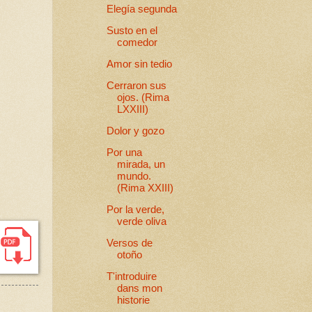
Elegía segunda
Susto en el
comedor
Amor sin tedio
Cerraron sus
ojos. (Rima
LXXIII)
Dolor y gozo
Por una
mirada, un
mundo.
(Rima XXIII)
Por la verde,
verde oliva
Versos de
otoño
T'introduire
dans mon
historie