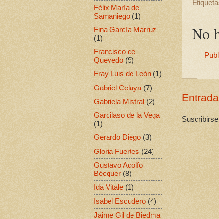
Etiqueta
Félix María de
Samaniego
(1)
No h
Fina García Marruz
(1)
Francisco de
Publ
Quevedo
(9)
Fray Luis de León
(1)
Gabriel Celaya
(7)
Entrada
Gabriela Mistral
(2)
Garcilaso de la Vega
Suscribirse
(1)
Gerardo Diego
(3)
Gloria Fuertes
(24)
Gustavo Adolfo
Bécquer
(8)
Ida Vitale
(1)
Isabel Escudero
(4)
Jaime Gil de Biedma