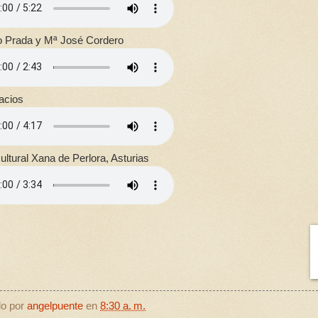
 Prada y Mª José Cordero
acios
ltural Xana de Perlora, Asturias
do por
angelpuente
en
8:30 a. m.