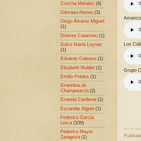
Concha Méndez
(6)
Dámaso Alonso
(3)
Amancio
Diego Álvarez Miguel
(1)
Dolores Catarineu
(1)
Los Coll
Dulce María Loynaz
(1)
Eduardo Galeano
(1)
Elisabeth Mulder
(1)
Grupo Cu
Emilio Prados
(1)
Ernestina de
Champourcín
(2)
Ernesto Cardenal
(1)
Escandar Algeet
(1)
Federico García
Lorca
(109)
Federico Mayor
Publica
Zaragoza
(1)