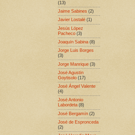
(13)
Jaime Sabines
(2)
Javier Lostalé
(1)
Jesús López
Pacheco
(3)
Joaquín Sabina
(8)
Jorge Luis Borges
(3)
Jorge Manrique
(3)
José Agustín
Goytisolo
(17)
José Ángel Valente
(4)
José Antonio
Labordeta
(8)
José Bergamín
(2)
José de Espronceda
(2)