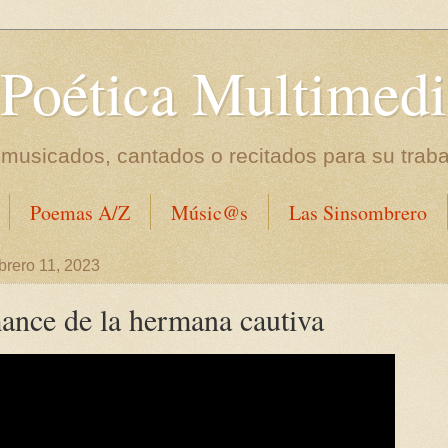
 Poética Multimedi
usicados, cantados o recitados para su traba
Poemas A/Z
Músic@s
Las Sinsombrero
brero 11, 2023
nce de la hermana cautiva