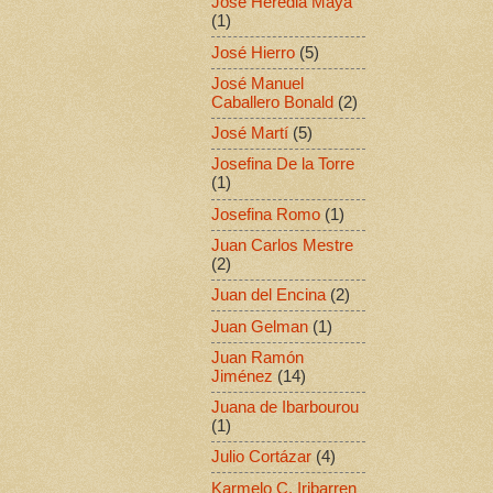
José Heredia Maya
(1)
José Hierro
(5)
José Manuel
Caballero Bonald
(2)
José Martí
(5)
Josefina De la Torre
(1)
Josefina Romo
(1)
Juan Carlos Mestre
(2)
Juan del Encina
(2)
Juan Gelman
(1)
Juan Ramón
Jiménez
(14)
Juana de Ibarbourou
(1)
Julio Cortázar
(4)
Karmelo C. Iribarren