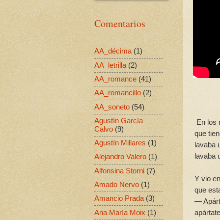
Comentarios
AA_décima
(1)
AA_letrilla
(2)
AA_romance
(41)
AA_romancillo
(2)
AA_soneto
(54)
Agustín García
En los
Calvo
(9)
que tie
Agustín Millares
(1)
lavaba 
lavaba 
Alejandro Valero
(1)
Alfonsina Storni
(7)
Y vio en
Amado Nervo
(1)
que est
Amancio Prada
(3)
— Apárt
apártate
Ana María Moix
(1)